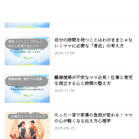
産後ママの体に起こる変化と回復のプロ
育自・セルフケア
セス
2025-12-21
自分の時間を持つことはわがままじゃな
育自（いくじ）コラム｜
い｜ママに必要な「育自」の考え方
わたしを育てるヒント
2025-12-04
職場復帰が不安なママ必見！仕事と育児
復職準備と働き方の見直
を両立する心と時間の整え方
し
2025-11-30
たった一言で家事の負担が変わる！ママ
夫婦のパートナーシップ
の心が軽くなる伝え方心理学
2025-09-25